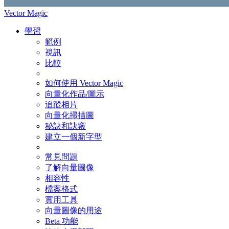
Vector Magic
學習
範例
視訊
比較
如何使用 Vector Magic
向量化作品/圖示
追蹤相片
向量化掃描圖
秘訣和訣竅
建立一個新字型
常見問題
了解向量圖像
相容性
檔案格式
實用工具
向量圖像的用途
Beta 功能