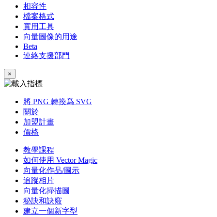
相容性
檔案格式
實用工具
向量圖像的用途
Beta
連絡支援部門
×
將 PNG 轉換爲 SVG
關於
加盟計畫
價格
教學課程
如何使用 Vector Magic
向量化作品/圖示
追蹤相片
向量化掃描圖
秘訣和訣竅
建立一個新字型