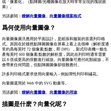
或「像素化」（點陣圖/光柵圖像在放大時常常呈現的塊狀效
果）。
另請參閲：
瞭解向量圖像
、
向量圖像檔案格式
爲何使用向量圖像？
向量圖像廣汎應用於平面設計，是紙張和服裝的首選列印格
式。原因在於雖然點陣圖圖像在屏幕上看上去很棒（解析度通
常約爲每英吋 72 個像素/點數，即 DPI），新式印表機一般生
產每英吋 600 個像素/點數的解析度，因此在列印時通常需要
以 8 倍或更高的倍數進行縮放。向量圖像可應付此類縮放，不
會帶來任何問題，但點陣圖圖像卻很難應付。
許多列印格式要求使用向量輸入 - 例如彈性列印和繡花。
向量圖還用於 Web 中的 SVG 動畫等。
另請參閲：
瞭解向量圖像
、
向量圖像的用途
描圖是什麽？向量化呢？